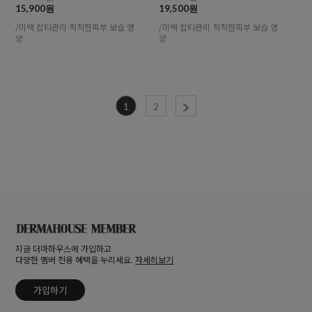
15,900원
19,500원
/미백 잡티관리 칙칙한피부 보습 영
/미백 잡티관리 칙칙한피부 보습 영
양
양
1
2
지금 더마하우스에 가입하고
다양한 멤버 전용 혜택을 누리세요.
자세히보기
가입하기