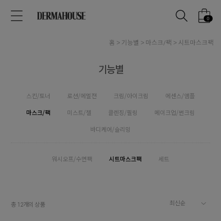
0
홈
기능별
마스크/팩
시트마스크팩
기능별
스킨/토너
로션/에멀젼
크림/아이크림
에센스/앰플
마스크/팩
미스트/젤
클렌징/필링
메이크업/썬크림
바디케어/슬리밍
워시오프/수면팩
시트마스크팩
세트
총
개의 상품
12