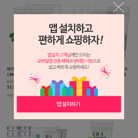
하이드로 대용량 시카 수분크림
화이트닝 리필3종(스킨+로션+미백크
120mlx2개+포장
림)+아이크림+시카 대용량 수분크림
57,000원
124,000원
11,300원
21,900원
수분공급 촉촉한피부 피부진정
미백기능성/주름개선기능성/수분공
급