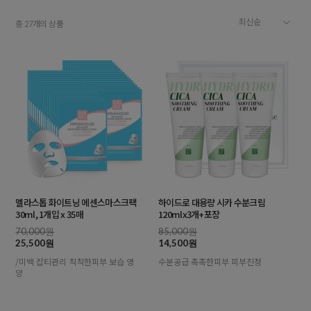
총
개의 상품
27
멜라스톱 화이트닝 에센스마스크팩
하이드로 대용량 시카 수분크림
30ml, 1개입 x 35매
120mlx3개+포장
70,000원
85,000원
25,500원
14,500원
/미백 잡티관리 칙칙한피부 보습 영
수분공급 촉촉한피부 피부진정
양