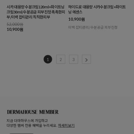
시카 대용량 수분크림120ml+화이트닝
하이드로 대용량 시카수분크림+화이트
크림30ml/수분공급 피부진정 촉촉한피
닝 에센스
부/미백 잡티관리 칙칙한피부
10,900원
52,000원
미백 잡티관리/수분공급 피부진정
10,900원
1
2
3
지금 더마하우스에 가입하고
다양한 멤버 전용 혜택을 누리세요.
자세히보기