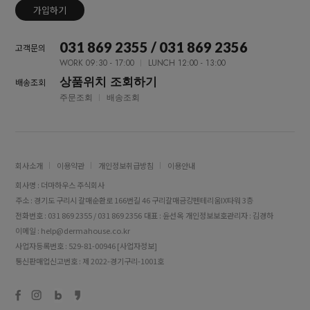
가입하기
031 869 2355 / 031 869 2356
고객문의
WORK 09:30 - 17:00
LUNCH 12:00 - 13:00
상품위치 조회하기
배송조회
주문조회
배송조회
회사소개
이용약관
개인정보취급방침
이용안내
회사명 : 더마하우스 주식회사
주소 : 경기도 구리시 갈매순환로 166번길 46 구리갈매금강펜테리움IX타워 3층
전화번호 : 031 869 2355 / 031 869 2356
대표 : 윤선옥
개인정보보호관리자 : 김경하
이메일 : help@dermahouse.co.kr
사업자등록번호 : 529-81-00946
[사업자정보]
통신판매업신고번호 : 제 2022-경기구리-1001호