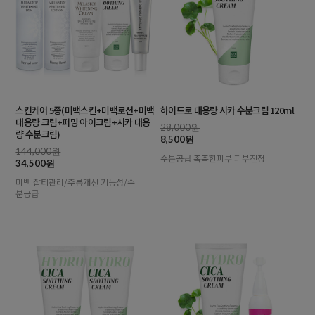
스킨케어 5종(미백스킨+미백로션+미백
하이드로 대용량 시카 수분크림 120ml
대용량 크림+퍼밍 아이크림+시카 대용
28,000원
량 수분크림)
8,500원
144,000원
수분공급 촉촉한피부 피부진정
34,500원
미백 잡티관리/주름개선 기능성/수
분공급