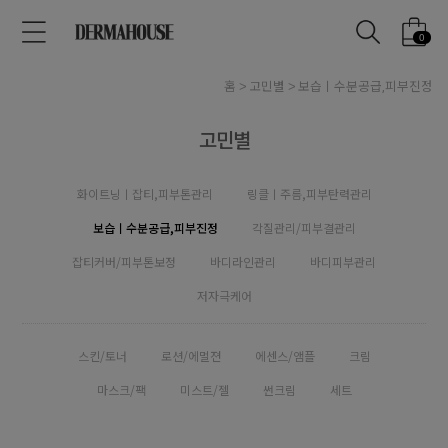
0
홈
고민별
보습ㅣ수분공급,피부진정
고민별
화이트닝ㅣ잡티,피부톤관리
링클ㅣ주름,피부탄력관리
보습ㅣ수분공급,피부진정
각질관리/피부결관리
잡티커버/피부톤보정
바디라인관리
바디피부관리
저자극케어
스킨/토너
로션/에멀젼
에센스/앰플
크림
마스크/팩
미스트/젤
썬크림
세트