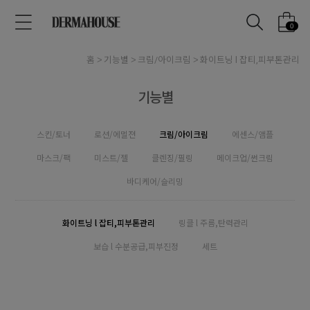
0
홈
기능별
크림/아이크림
화이트닝 l 잡티,피부톤관리
기능별
스킨/토너
로션/에멀젼
크림/아이크림
에센스/앰플
마스크/팩
미스트/젤
클렌징/필링
메이크업/썬크림
바디케어/슬리밍
화이트닝 l 잡티,피부톤관리
링클 l 주름,탄력관리
보습 l 수분공급,피부진정
세트