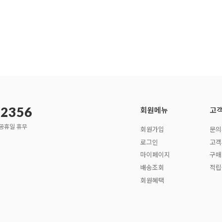
 2356
회원메뉴
고
, 공휴일 휴무
회원가입
문의
로그인
고객
마이페이지
구매
배송조회
적립
회원혜택