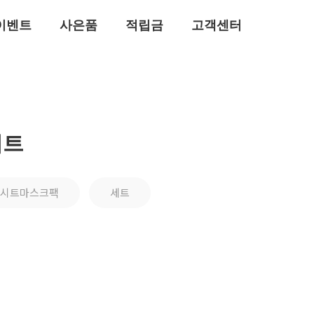
이벤트
사은품
적립금
고객센터
세트
시트마스크팩
세트